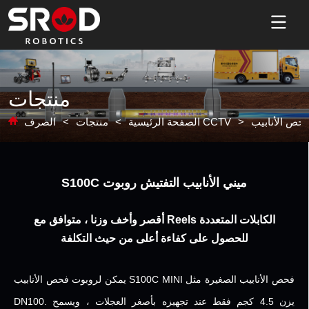
منتجات
حص الأنابيب
>
الصرف CCTV
الصفحة الرئيسية
>
منتجات
>
S100C ميني الأنابيب التفتيش روبوت
أقصر وأخف وزنا ، متوافق مع Reels الكابلات المتعددة
للحصول على كفاءة أعلى من حيث التكلفة
يمكن لروبوت فحص الأنابيب S100C MINI فحص الأنابيب الصغيرة مثل
DN100. يزن 4.5 كجم فقط عند تجهيزه بأصغر العجلات ، ويسمح