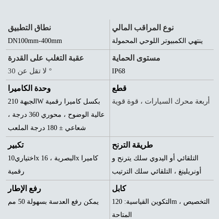
نوع المراقب المالي
نطاق التطبيق
ينتهي الكمبيوتر اللوحي المحمولة
DN100mm-400mm
مستوى الحماية
عقبة التغلب على القدرة
لا تقل عن 30 °
IP68
قطع
وحدة الكاميرا
أربعة محرك السيارات ، قوة قوية
الجبهة 210W بكسل كاميرا رقمية
عالية الوضوح ، محوري 360 درجة ،
شعاعي ± 180 درجة الملعب
طريقة الترنح
تكبير
التلقائي أو اليدوي سلك يترنح و
اختياري
10x البصرية ، 16x كاميرا
أونريلينغ ، التلقائي سلك الترتيب
رقمية
كابل
رفع الإطار
التكوين القياسية: 120m ، التخصيص
يمكن رفع العدسة بسهولة 50 مم
المتاحة