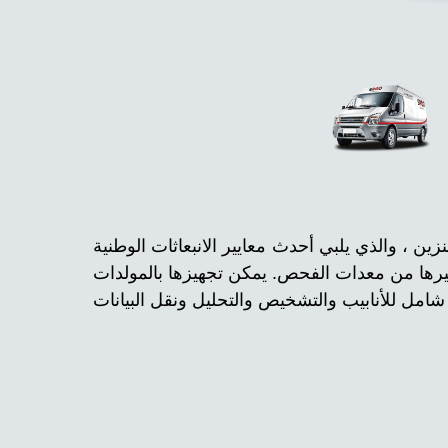
ص الأنابيب على طراز متوسط الطول بطول 2.4 لتر من البنزين ، والذي يلبي أحدث معايير الانبعاثات الوطنية V. تم دمج الجزء الداخلي
وغيرها من معدات الفحص. يمكن تجهيزها بالمولدات