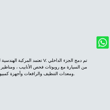
من السيارة مع روبوتات فحص الأنابيب ، ومناظير ا
ومعدات التنظيف والرافعات وأجهزة كمبيوتر التحكم في مركز القيادة وغيرها من المعدات لتحقيق فحص شامل للأنابيب والتشخيص والتحليل ونقل البيانات.