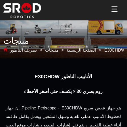
منتجات
>
الصفحة الرئيسية
>
منتجات
>
تصريف الناظور
E30CHDW الأنابيب الناظور
زوم بصري 30 × يكشف حتى أصغر الأخطاء
إن جهاز Pipeline Periscope - E30CHDW هو جهاز فحص سريع
لخطوط الأنابيب عملي للغاية وسهل التشغيل ويعمل بكامل طاقته.
أثناء عملية الفحص ، يتم نقل إشارات الفيديو وإشارات موقع العيب