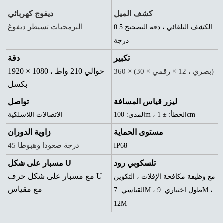
كشف الميل
ديفوج كهربائي
البرمجيات تسيطر ديفوغ
الكشف التلقائي ، دقة التصحيح 0.5
درجة
تكبير
دقة
1920 × 1080 ، حوالي 210 واط
360 × (30 × بصري ، 12 × رقمي)
بكسل
ليزر قياس المسافة
تواصل
المدى: 100m ، الخطأ: ± 1cm
الاتصالات اللاسلكية
مستوى الحماية
زاوية الدوران
45 درجة صعودا وهبوطا
IP68
تلسكوبي رود
مسبار على شكل U
مع مسبار على شكل حرف U
مع وظيفة مكافحة الإفلات ، التكوين
مع مقياس
القياسي: 7M ، طول اختياري: 9M ،
12M