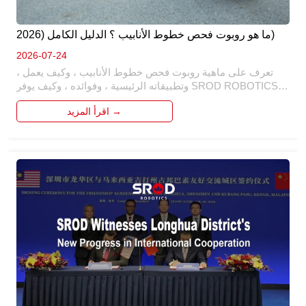
ما هو روبوت فحص خطوط الأنابيب ؟ الدليل الكامل (2026)
2026-07-24
تعرف على ماهية روبوت فحص خطوط الأنابيب ، وكيف يعمل ، 
وتطبيقاته الرئيسية ، وفوائده ، وكيف يوفر SROD ROBOTICS 
حلول فحص روبوتية ذكية لأنظمة خطوط الأنابيب البلدية 
اقرأ المزيد →
والصناعية وتحت الأرض.