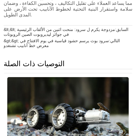
&lt;&lt; السابق:
مزدوجة يكرم ل سرود: منحت اثنين من الألقاب الرئيسية
في جوائز ليديروبوت الصين الروبوتات
&gt;&gt; التالي:
سرود بوث يرسم حشود قياسية في يوم الافتتاح في
معرض خط أنابيب تشنغدو
التوصيات ذات الصلة