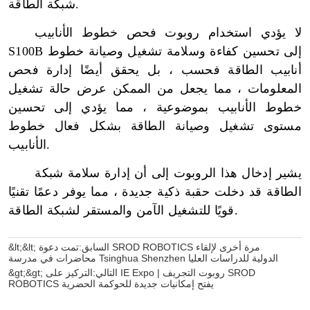
&lt;&lt; السابق:
تمت دعوة SROD ROBOTICS مرة أخرى لإلقاء
محاضرات في مدرسة Tsinghua Shenzhen الدولية للدراسات العليا
&gt;&gt; التالي:
التركيز على IE Expo | روبوت التجريف SROD
ROBOTICS يفتح إمكانيات جديدة للحوكمة الحضرية