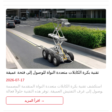
تقنية بكرة الكابلات متعددة النواة للوصول إلى فتحة عميقة
2026-07-17
استكشف تقنية بكرة الكابلات متعددة النواة المتقدمة المصممة 
للوصول إلى غرف التفتيش العميقة. توفر هذه التقنية حلولاً فعالة 
للوصول إلى غرف التفتيش العميقة ، مما يضمن إدارة كابل 
اقرأ المزيد →
موثوقة. بفضل تصميمه متعدد النواة ، فإنه يعزز الأداء والمتانة. 
مثالي للصناعات التي تتطلب عمليات فتحة عميقة ، فهو يبسط 
نشر الكابلات واسترجاعها ، مما يقلل من وقت التوقف عن العمل 