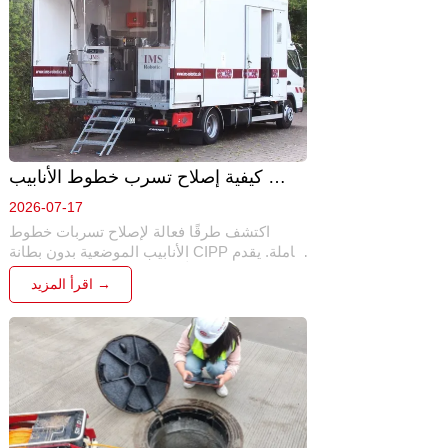
وظائف الصرف الصحي. ثق بنا للحفاظ على 
المجاري الرئيسية في حالة من الدرجة الأولى. 
كيفية إصلاح تسرب خطوط الأنابيب 
المترجمة دون بطانة CIPP الكاملة ؟
2026-07-17
اكتشف طرقًا فعالة لإصلاح تسربات خطوط 
الأنابيب الموضعية بدون بطانة CIPP كاملة. يقدم 
هذا الدليل حلولًا عملية وطرقًا خطوة بخطوة 
اقرأ المزيد →
لمعالجة تسربات خطوط الأنابيب محليًا. تعلم 
تقنيات التكلفة - الفعالة والوقت - الموفرة 
لمعالجة مشكلات خطوط الأنابيب دون الحاجة 
إلى عملية بطانة CIPP كاملة. مثالي لأولئك الذين 
يتطلعون إلى الحفاظ على سلامة خطوط الأنابيب 
اقتصاديًا. 