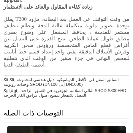
&lt;&lt; السابق:
التنقل في الأقطار الديناميكية: دليل هندسي لمجموعة
وحدات روبوتية SROD (DN100 إلى DN1000)
&gt;&gt; التالي:
السلامة الجوهرية في العمق: الزاحف SROD S300EHD
المضاد للانفجار لمسح أصول مرافق الغاز الحرجة
التوصيات ذات الصلة