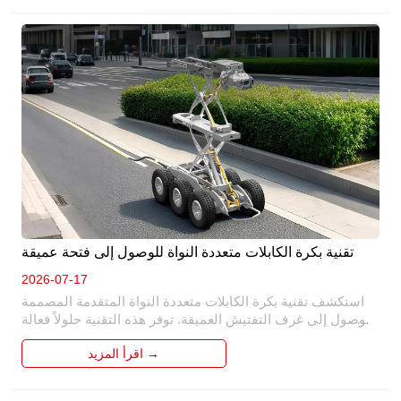
تقنية بكرة الكابلات متعددة النواة للوصول إلى فتحة عميقة
2026-07-17
استكشف تقنية بكرة الكابلات متعددة النواة المتقدمة المصممة 
للوصول إلى غرف التفتيش العميقة. توفر هذه التقنية حلولاً فعالة 
للوصول إلى غرف التفتيش العميقة ، مما يضمن إدارة كابل 
اقرأ المزيد →
موثوقة. بفضل تصميمه متعدد النواة ، فإنه يعزز الأداء والمتانة. 
مثالي للصناعات التي تتطلب عمليات فتحة عميقة ، فهو يبسط 
نشر الكابلات واسترجاعها ، مما يقلل من وقت التوقف عن العمل 