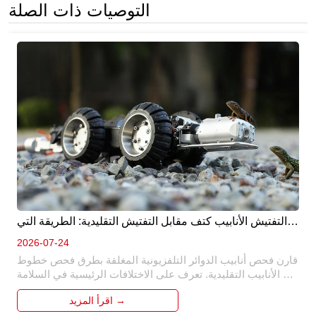
التوصيات ذات الصلة
التفتيش الأنابيب كتف مقابل التفتيش التقليدية: الطريقة التي 
هي أفضل ؟ 
2026-07-24
قارن فحص أنابيب الدوائر التلفزيونية المغلقة بطرق فحص خطوط 
الأنابيب التقليدية. تعرف على الاختلافات الرئيسية في السلامة 
والكفاءة والدقة والتكلفة ولماذا أصبح الفحص الآلي هو الحل 
اقرأ المزيد →
المفضل لصيانة خطوط الأنابيب الحديثة.